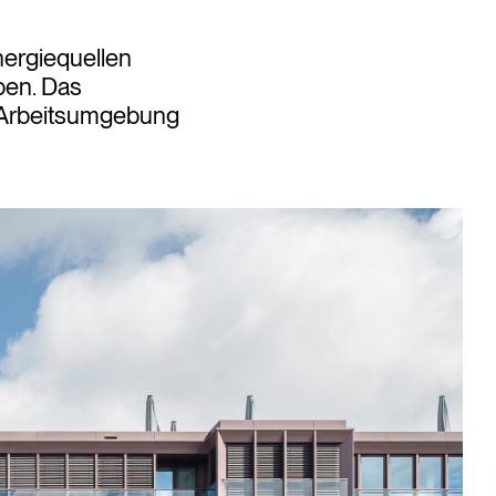
nergiequellen
ben. Das
e Arbeitsumgebung