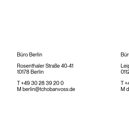
Büro Berlin
Bür
Rosenthaler Straße 40-41
Lei
10178 Berlin
011
T +49 30 28 39 20 0
T +
M
berlin@tchobanvoss.de
M
d