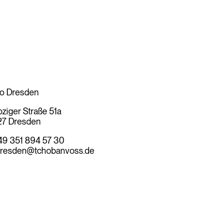
o Dresden
pziger Straße 51a
27 Dresden
49 351 894 57 30
resden@tchobanvoss.de