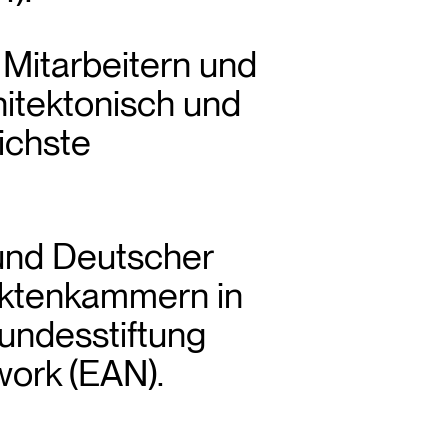
n Mitarbeitern und
hitektonisch und
ichste
und Deutscher
tektenkammern in
undesstiftung
work (EAN).