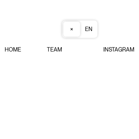
×
EN
HOME
TEAM
INSTAGRAM
PROJEKTE
JOBS
FACEBOOK
NEWS
KONTAKT
NEWSLETTER
OFFICE
Impressum
Datenschutz